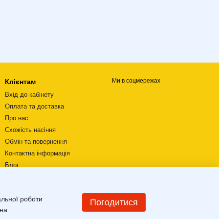
Ми в соцмережах
Клієнтам
Вхід до кабінету
Оплата та доставка
Про нас
Схожість насіння
Обмін та повернення
Контактна інформація
Блог
Відеоогляди
Угода користувача
альної роботи
Мапа сайту
Погодитися
 на