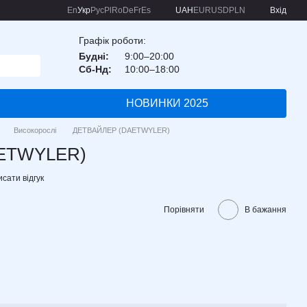
En
Укр
Рус
Pl
Ro
De
Fr
Es
UAH
EUR
USD
PLN
Вхід
Графік роботи:
Будні:
9:00–20:00
Сб-Нд:
10:00–18:00
НОВИНКИ 2025
Високорослі
ДЕТВАЙЛЕР (DAETWYLER)
ETWYLER)
сати відгук
Порівняти
В бажання