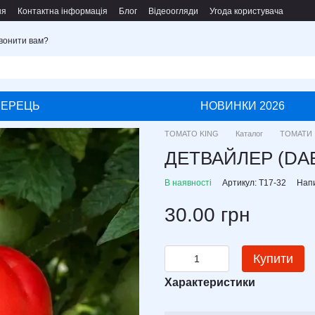
ня
Контактна інформація
Блог
Відеоогляди
Угода користувача
вонити вам?
ПЕРЕЦЬ
НОВИНКИ 2026
TOMATO KING
Каталог
ТОМАТИ
ДЕТВАЙЛЕР (DA
В наявності
Артикул: T17-32
Напи
30.00 грн
Купити
Характеристики