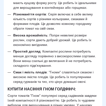
мають кущову форму росту. Це робить їх ідеальними
для вирощування в контейнерах або горщиках.
Різноманіття сортів
: Серія включає в себе велику
кількість сортів з різними кольорами, смаками й
формами плодів. Це дозволяє кожному городнику
обрати томат на свій смак.
Висока врожайність
: Попри невеликі розміри
рослин, сорти дають добрий урожай. Це робить їх
економічно вигідними.
Простий догляд
: Компактні рослини потребують
менше догляду порівняно з високорослими сортами.
Вони менш схильні до вилягання й не потребують
складного підв’язування.
Смак і якість плодів
: "Гноми" славляться смаком і
високою якістю плодів. Це робить їх популярними
серед гурманів та тих, хто цінує домашні овочі.
КУПИТИ НАСІННЯ ГНОМ ГОЛДФІНЧ:
Сорти томатів "Гном" популярні серед садівників завдяки
їхній компактності й різноманіттю. Це робить їх чудовим
вибором для вирощування в різних умовах. У нашому