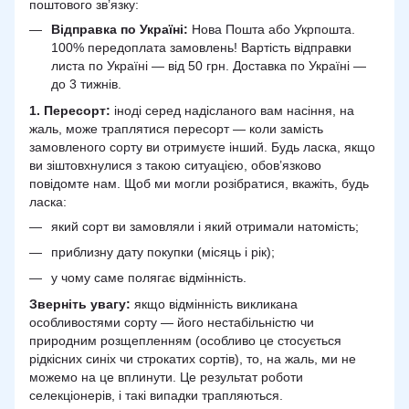
поштового зв’язку:
Відправка по Україні:
Нова Пошта або Укрпошта.
100% передоплата замовлень! Вартість відправки
листа по Україні — від 50 грн. Доставка по Україні —
до 3 тижнів.
1. Пересорт:
іноді серед надісланого вам насіння, на
жаль, може траплятися пересорт — коли замість
замовленого сорту ви отримуєте інший. Будь ласка, якщо
ви зіштовхнулися з такою ситуацією, обов’язково
повідомте нам. Щоб ми могли розібратися, вкажіть, будь
ласка:
який сорт ви замовляли і який отримали натомість;
приблизну дату покупки (місяць і рік);
у чому саме полягає відмінність.
Зверніть увагу:
якщо відмінність викликана
особливостями сорту — його нестабільністю чи
природним розщепленням (особливо це стосується
рідкісних синіх чи строкатих сортів), то, на жаль, ми не
можемо на це вплинути. Це результат роботи
селекціонерів, і такі випадки трапляються.