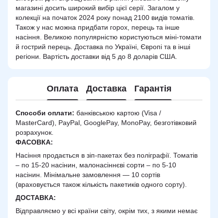
магазині досить широкий вибір цієї серії. Загалом у
колекції на початок 2024 року понад 2100 видів томатів.
Також у нас можна придбати горох, перець та інше
насіння. Великою популярністю користуються міні-томати
й гострий перець. Доставка по Україні, Європі та в інші
регіони. Вартість доставки від 5 до 8 доларів США.
Оплата
Доставка
Гарантія
Способи оплати:
банківською картою (Visa /
MasterCard), PayPal, GooglePay, MonoPay, безготівковий
розрахунок.
ФАСОВКА:
Насіння продається в зіп-пакетах без поліграфії. Томатів
– по 15-20 насінин, малонасіннєві сорти – по 5-10
насінин. Мінімальне замовлення — 10 сортів
(враховується також кількість пакетиків одного сорту).
ДОСТАВКА
:
Відправляємо у всі країни світу, окрім тих, з якими немає