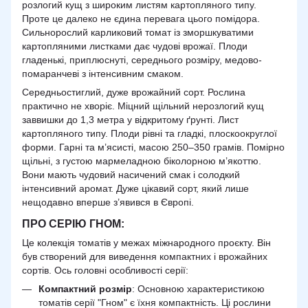
розлогий кущ з широким листям картопляного типу.
Проте це далеко не єдина перевага цього помідора.
Сильнорослий карликовий томат із зморшкуватими
картопляними листками дає чудові врожаї. Плоди
гладенькі, приплюснуті, середнього розміру, медово-
помаранчеві з інтенсивним смаком.
Середньостиглий, дуже врожайний сорт. Рослина
практично не хворіє. Міцний щільний нерозлогий кущ
заввишки до 1,3 метра у відкритому ґрунті. Лист
картопляного типу. Плоди рівні та гладкі, плоскоокруглої
форми. Гарні та м’ясисті, масою 250–350 грамів. Помірно
щільні, з густою мармеладною біколорною м’якоттю.
Вони мають чудовий насичений смак і солодкий
інтенсивний аромат. Дуже цікавий сорт, який лише
нещодавно вперше з’явився в Європі.
ПРО СЕРІЮ ГНОМ:
Це колекція томатів у межах міжнародного проєкту. Він
був створений для виведення компактних і врожайних
сортів. Ось головні особливості серії:
Компактний розмір
: Основною характеристикою
томатів серії "Гном" є їхня компактність. Ці рослини