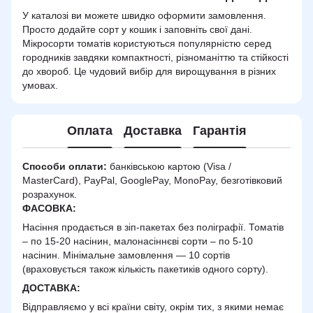
У каталозі ви можете швидко оформити замовлення.
Просто додайте сорт у кошик і заповніть свої дані.
Мікросорти томатів користуються популярністю серед
городників завдяки компактності, різноманіттю та стійкості
до хвороб. Це чудовий вибір для вирощування в різних
умовах.
Оплата
Доставка
Гарантія
Способи оплати:
банківською картою (Visa /
MasterCard), PayPal, GooglePay, MonoPay, безготівковий
розрахунок.
ФАСОВКА:
Насіння продається в зіп-пакетах без поліграфії. Томатів
– по 15-20 насінин, малонасіннєві сорти – по 5-10
насінин. Мінімальне замовлення — 10 сортів
(враховується також кількість пакетиків одного сорту).
ДОСТАВКА
:
Відправляємо у всі країни світу, окрім тих, з якими немає