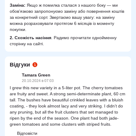
Заміна:
Якщо ж помилка сталася з нашого боку — ми
обов’язково запропонуємо заміну або повернення коштів
за конкретний сорт. Звертаємо вашу увагу: на заміну
можна розраховувати протягом 6 місяців із моменту
покупки.
2.
Схожість
насіння
. Радимо прочитати однойменну
сторінку на сайті.
Відгуки
1
Tamara Green
20.10.2024 в 07:03
I grew this new variety in a 5-liter pot. The cherry tomatoes
are fruity and sweet. A strong semi-determinate plant, 60 cm
tall. The bushes have beautiful crinkled leaves with a bluish
coating, - they look almost lacy and very striking. I didn’t do
any pruning, but all the fruit clusters that set managed to
ripen by the end of the season. One plant had both jade-
green tomatoes and some clusters with striped fruits.
Відповісти