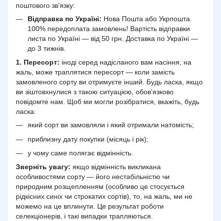
поштового зв’язку:
Відправка по Україні:
Нова Пошта або Укрпошта.
100% передоплата замовлень! Вартість відправки
листа по Україні — від 50 грн. Доставка по Україні —
до 3 тижнів.
1. Пересорт:
іноді серед надісланого вам насіння, на
жаль, може траплятися пересорт — коли замість
замовленого сорту ви отримуєте інший. Будь ласка, якщо
ви зіштовхнулися з такою ситуацією, обов’язково
повідомте нам. Щоб ми могли розібратися, вкажіть, будь
ласка:
який сорт ви замовляли і який отримали натомість;
приблизну дату покупки (місяць і рік);
у чому саме полягає відмінність.
Зверніть увагу:
якщо відмінність викликана
особливостями сорту — його нестабільністю чи
природним розщепленням (особливо це стосується
рідкісних синіх чи строкатих сортів), то, на жаль, ми не
можемо на це вплинути. Це результат роботи
селекціонерів, і такі випадки трапляються.