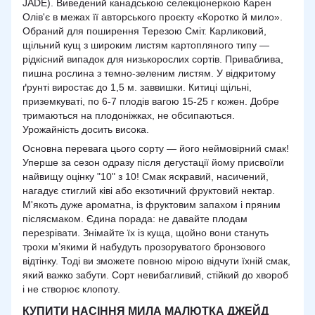
JADE). Виведений канадською селекціонеркою Карен
Олів'є в межах її авторського проєкту «Коротко й мило».
Обраний для поширення
Терезою Сміт
. Карликовий,
щільний кущ з широким листям картопляного типу —
рідкісний випадок для низькорослих сортів. Приваблива,
пишна рослина з темно-зеленим листям. У відкритому
ґрунті виростає до 1,5 м. заввишки. Китиці щільні,
приземкуваті, по 6-7 плодів вагою 15-25 г кожен. Добре
тримаються на плодоніжках, не обсипаються.
Урожайність досить висока.
Основна перевага цього сорту — його неймовірний смак!
Уперше за сезон одразу після дегустації йому присвоїли
найвищу оцінку "10" з 10! Смак яскравий, насичений,
нагадує стиглий ківі або екзотичний фруктовий нектар.
М'якоть дуже ароматна, із фруктовим запахом і пряним
післясмаком. Єдина порада: не давайте плодам
перезрівати. Знімайте їх із куща, щойно вони стануть
трохи м’якими й набудуть прозоруватого бронзового
відтінку. Тоді ви зможете повною мірою відчути їхній смак,
який важко забути. Сорт невибагливий, стійкий до хвороб
і не створює клопоту.
КУПИТИ НАСІННЯ МИЛА МАЛЮТКА ДЖЕЙД