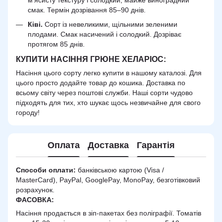
м’ясисту текстуру і солодкий, майже виноградний
смак. Термін дозрівання 85–90 днів.
Ківі.
Сорт із невеликими, щільними зеленими
плодами. Смак насичений і солодкий. Дозріває
протягом 85 днів.
КУПИТИ НАСІННЯ ГРЮНЕ ХЕЛАРІОС:
Насіння цього сорту легко купити в нашому каталозі. Для
цього просто додайте товар до кошика. Доставка по
всьому світу через поштові служби. Наші сорти чудово
підходять для тих, хто шукає щось незвичайне для свого
городу!
Оплата
Доставка
Гарантія
Способи оплати:
банківською картою (Visa /
MasterCard), PayPal, GooglePay, MonoPay, безготівковий
розрахунок.
ФАСОВКА:
Насіння продається в зіп-пакетах без поліграфії. Томатів