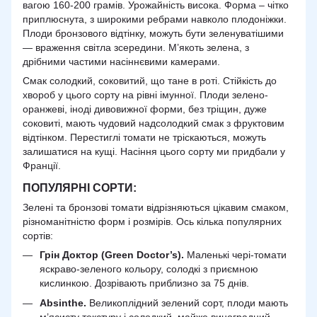
вагою 160-200 грамів. Урожайність висока. Форма – чітко
приплюснута, з широкими ребрами навколо плодоніжки.
Плоди бронзового відтінку, можуть бути зеленуватішими
— враження світла зсередини. М’якоть зелена, з
дрібними частими насіннєвими камерами.
Смак солодкий, соковитий, що тане в роті. Стійкість до
хвороб у цього сорту на рівні імунної. Плоди зелено-
оранжеві, іноді дивовижної форми, без тріщин, дуже
соковиті, мають чудовий надсолодкий смак з фруктовим
відтінком. Перестиглі томати не тріскаються, можуть
залишатися на кущі. Насіння цього сорту ми придбали у
Франції.
ПОПУЛЯРНІ СОРТИ:
Зелені та бронзові томати відрізняються цікавим смаком,
різноманітністю форм і розмірів. Ось кілька популярних
сортів:
Грін Доктор (Green Doctor’s).
Маленькі чері-томати
яскраво-зеленого кольору, солодкі з приємною
кислинкою. Дозрівають приблизно за 75 днів.
Absinthe.
Великоплідний зелений сорт, плоди мають