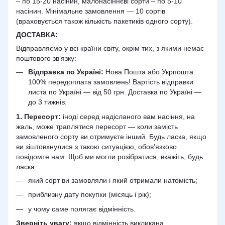
– по 15-20 насінин, малонасіннєві сорти – по 5-10
насінин. Мінімальне замовлення — 10 сортів
(враховується також кількість пакетиків одного сорту).
ДОСТАВКА
:
Відправляємо у всі країни світу, окрім тих, з якими немає
поштового зв’язку:
Відправка по Україні:
Нова Пошта або Укрпошта.
100% передоплата замовлень! Вартість відправки
листа по Україні — від 50 грн. Доставка по Україні —
до 3 тижнів.
1. Пересорт:
іноді серед надісланого вам насіння, на
жаль, може траплятися пересорт — коли замість
замовленого сорту ви отримуєте інший. Будь ласка, якщо
ви зіштовхнулися з такою ситуацією, обов’язково
повідомте нам. Щоб ми могли розібратися, вкажіть, будь
ласка:
який сорт ви замовляли і який отримали натомість;
приблизну дату покупки (місяць і рік);
у чому саме полягає відмінність.
Зверніть увагу:
якщо відмінність викликана