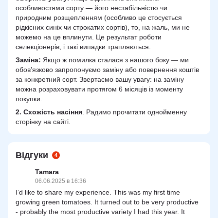
особливостями сорту — його нестабільністю чи
природним розщепленням (особливо це стосується
рідкісних синіх чи строкатих сортів), то, на жаль, ми не
можемо на це вплинути. Це результат роботи
селекціонерів, і такі випадки трапляються.
Заміна:
Якщо ж помилка сталася з нашого боку — ми
обов’язково запропонуємо заміну або повернення коштів
за конкретний сорт. Звертаємо вашу увагу: на заміну
можна розраховувати протягом 6 місяців із моменту
покупки.
2.
Схожість
насіння
. Радимо прочитати однойменну
сторінку на сайті.
Відгуки
4
Tamara
06.06.2025 в 16:36
I’d like to share my experience. This was my first time
growing green tomatoes. It turned out to be very productive
- probably the most productive variety I had this year. It