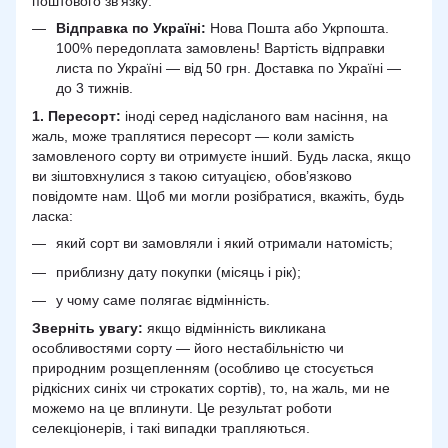
поштового зв’язку:
Відправка по Україні:
Нова Пошта або Укрпошта.
100% передоплата замовлень! Вартість відправки
листа по Україні — від 50 грн. Доставка по Україні —
до 3 тижнів.
1. Пересорт:
іноді серед надісланого вам насіння, на
жаль, може траплятися пересорт — коли замість
замовленого сорту ви отримуєте інший. Будь ласка, якщо
ви зіштовхнулися з такою ситуацією, обов’язково
повідомте нам. Щоб ми могли розібратися, вкажіть, будь
ласка:
який сорт ви замовляли і який отримали натомість;
приблизну дату покупки (місяць і рік);
у чому саме полягає відмінність.
Зверніть увагу:
якщо відмінність викликана
особливостями сорту — його нестабільністю чи
природним розщепленням (особливо це стосується
рідкісних синіх чи строкатих сортів), то, на жаль, ми не
можемо на це вплинути. Це результат роботи
селекціонерів, і такі випадки трапляються.