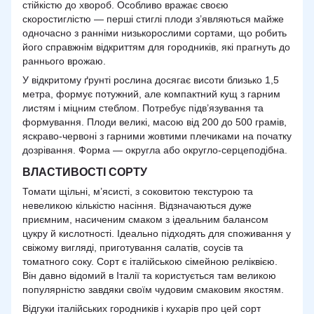
стійкістю до хвороб. Особливо вражає своєю
скоростиглістю — перші стиглі плоди з’являються майже
одночасно з ранніми низькорослими сортами, що робить
його справжнім відкриттям для городників, які прагнуть до
раннього врожаю.
У відкритому ґрунті рослина досягає висоти близько 1,5
метра, формує потужний, але компактний кущ з гарним
листям і міцним стеблом. Потребує підв’язування та
формування. Плоди великі, масою від 200 до 500 грамів,
яскраво-червоні з гарними жовтими плечиками на початку
дозрівання. Форма — округла або округло-серцеподібна.
ВЛАСТИВОСТІ СОРТУ
Томати щільні, м’ясисті, з соковитою текстурою та
невеликою кількістю насіння. Відзначаються дуже
приємним, насиченим смаком з ідеальним балансом
цукру й кислотності. Ідеально підходять для споживання у
свіжому вигляді, приготування салатів, соусів та
томатного соку. Сорт є італійською сімейною реліквією.
Він давно відомий в Італії та користується там великою
популярністю завдяки своїм чудовим смаковим якостям.
Відгуки італійських городників і кухарів про цей сорт