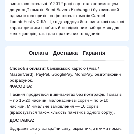
винятково схвальні. У 2012 році сорт став переможцем
дегустації томатів Seed Savers Exchange і був визнаний
одним із фаворитів на фестивалі томатів Carmel
TomatoFest у США. Це підтверджує його виняткові смакові
характеристики і робить його відмінним вибором як для
колекціонерів, так і для практичних городників.
Оплата
Доставка
Гарантія
Способи оплати:
банківською картою (Visa /
MasterCard), PayPal, GooglePay, MonoPay, безготівковий
розрахунок.
ФАСОВКА:
Насіння продається в зіп-пакетах без поліграфії. Томатів
– по 15-20 насінин, малонасіннєві сорти – по 5-10
насінин. Мінімальне замовлення — 10 сортів
(враховується також кількість пакетиків одного сорту).
ДОСТАВКА
:
Відправляємо у всі країни світу, окрім тих, з якими немає