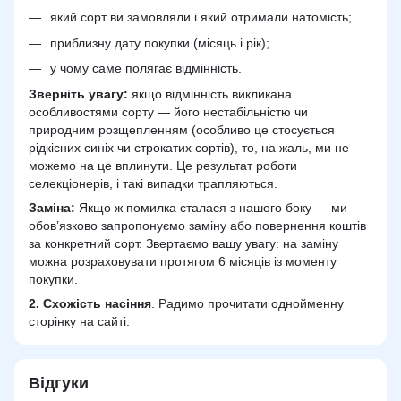
який сорт ви замовляли і який отримали натомість;
приблизну дату покупки (місяць і рік);
у чому саме полягає відмінність.
Зверніть увагу:
якщо відмінність викликана
особливостями сорту — його нестабільністю чи
природним розщепленням (особливо це стосується
рідкісних синіх чи строкатих сортів), то, на жаль, ми не
можемо на це вплинути. Це результат роботи
селекціонерів, і такі випадки трапляються.
Заміна:
Якщо ж помилка сталася з нашого боку — ми
обов’язково запропонуємо заміну або повернення коштів
за конкретний сорт. Звертаємо вашу увагу: на заміну
можна розраховувати протягом 6 місяців із моменту
покупки.
2.
Схожість
насіння
. Радимо прочитати однойменну
сторінку на сайті.
Відгуки