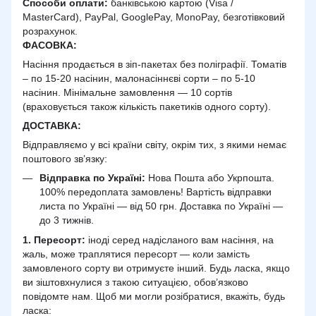
Способи оплати:
банківською картою (Visa /
MasterCard), PayPal, GooglePay, MonoPay, безготівковий
розрахунок.
ФАСОВКА:
Насіння продається в зіп-пакетах без поліграфії. Томатів
– по 15-20 насінин, малонасіннєві сорти – по 5-10
насінин. Мінімальне замовлення — 10 сортів
(враховується також кількість пакетиків одного сорту).
ДОСТАВКА
:
Відправляємо у всі країни світу, окрім тих, з якими немає
поштового зв’язку:
Відправка по Україні:
Нова Пошта або Укрпошта.
100% передоплата замовлень! Вартість відправки
листа по Україні — від 50 грн. Доставка по Україні —
до 3 тижнів.
1. Пересорт:
іноді серед надісланого вам насіння, на
жаль, може траплятися пересорт — коли замість
замовленого сорту ви отримуєте інший. Будь ласка, якщо
ви зіштовхнулися з такою ситуацією, обов’язково
повідомте нам. Щоб ми могли розібратися, вкажіть, будь
ласка: