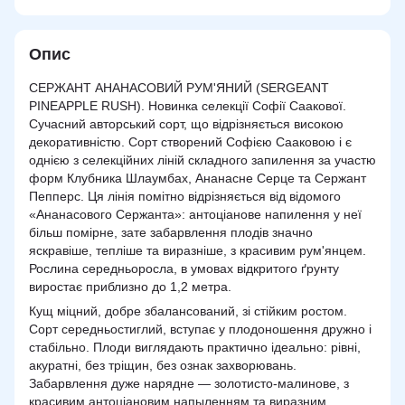
Опис
СЕРЖАНТ АНАНАСОВИЙ РУМ'ЯНИЙ (SERGEANT
PINEAPPLE RUSH). Новинка селекції Софії Саакової.
Сучасний авторський сорт, що відрізняється високою
декоративністю. Сорт створений Софією Сааковою і є
однією з селекційних ліній складного запилення за участю
форм Клубника Шлаумбах, Ананасне Серце та Сержант
Пепперс. Ця лінія помітно відрізняється від відомого
«Ананасового Сержанта»: антоціанове напилення у неї
більш помірне, зате забарвлення плодів значно
яскравіше, тепліше та виразніше, з красивим рум'янцем.
Рослина середньоросла, в умовах відкритого ґрунту
виростає приблизно до 1,2 метра.
Кущ міцний, добре збалансований, зі стійким ростом.
Сорт середньостиглий, вступає у плодоношення дружно і
стабільно. Плоди виглядають практично ідеально: рівні,
акуратні, без тріщин, без ознак захворювань.
Забарвлення дуже нарядне — золотисто-малинове, з
красивим антоціановим напыленням та виразним