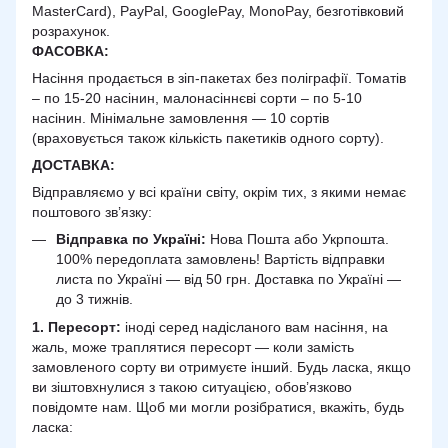
MasterCard), PayPal, GooglePay, MonoPay, безготівковий
розрахунок.
ФАСОВКА:
Насіння продається в зіп-пакетах без поліграфії. Томатів
– по 15-20 насінин, малонасіннєві сорти – по 5-10
насінин. Мінімальне замовлення — 10 сортів
(враховується також кількість пакетиків одного сорту).
ДОСТАВКА
:
Відправляємо у всі країни світу, окрім тих, з якими немає
поштового зв’язку:
Відправка по Україні:
Нова Пошта або Укрпошта.
100% передоплата замовлень! Вартість відправки
листа по Україні — від 50 грн. Доставка по Україні —
до 3 тижнів.
1. Пересорт:
іноді серед надісланого вам насіння, на
жаль, може траплятися пересорт — коли замість
замовленого сорту ви отримуєте інший. Будь ласка, якщо
ви зіштовхнулися з такою ситуацією, обов’язково
повідомте нам. Щоб ми могли розібратися, вкажіть, будь
ласка: