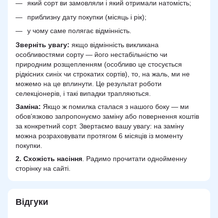
який сорт ви замовляли і який отримали натомість;
приблизну дату покупки (місяць і рік);
у чому саме полягає відмінність.
Зверніть увагу:
якщо відмінність викликана
особливостями сорту — його нестабільністю чи
природним розщепленням (особливо це стосується
рідкісних синіх чи строкатих сортів), то, на жаль, ми не
можемо на це вплинути. Це результат роботи
селекціонерів, і такі випадки трапляються.
Заміна:
Якщо ж помилка сталася з нашого боку — ми
обов’язково запропонуємо заміну або повернення коштів
за конкретний сорт. Звертаємо вашу увагу: на заміну
можна розраховувати протягом 6 місяців із моменту
покупки.
2.
Схожість
насіння
. Радимо прочитати однойменну
сторінку на сайті.
Відгуки