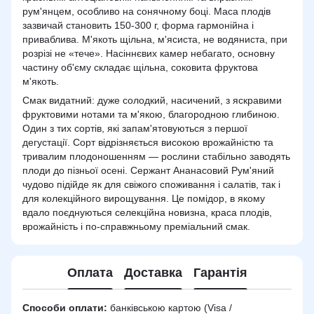
рум'янцем, особливо на сонячному боці. Маса плодів
зазвичай становить 150-300 г, форма гармонійна і
приваблива. М'якоть щільна, м'ясиста, не водяниста, при
розрізі не «тече». Насіннєвих камер небагато, основну
частину об'єму складає щільна, соковита фруктова
м'якоть.
Смак видатний: дуже солодкий, насичений, з яскравими
фруктовими нотами та м'якою, благородною глибиною.
Один з тих сортів, які запам'ятовуються з першої
дегустації. Сорт відрізняється високою врожайністю та
тривалим плодоношенням — рослини стабільно заводять
плоди до пізньої осені. Сержант Ананасовий Рум'яний
чудово підійде як для свіжого споживання і салатів, так і
для колекційного вирощування. Це помідор, в якому
вдало поєднуються селекційна новизна, краса плодів,
врожайність і по-справжньому преміальний смак.
Оплата
Доставка
Гарантія
Способи оплати:
банківською картою (Visa /