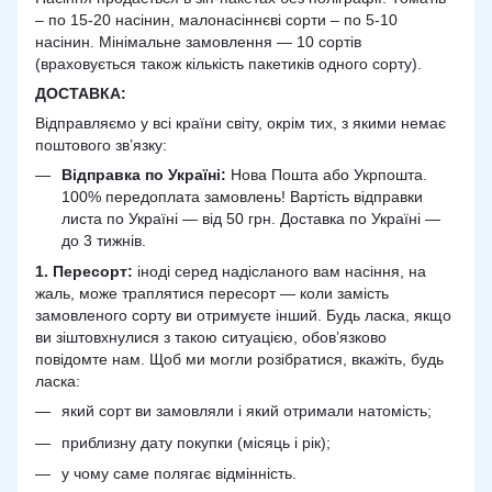
– по 15-20 насінин, малонасіннєві сорти – по 5-10
насінин. Мінімальне замовлення — 10 сортів
(враховується також кількість пакетиків одного сорту).
ДОСТАВКА
:
Відправляємо у всі країни світу, окрім тих, з якими немає
поштового зв’язку:
Відправка по Україні:
Нова Пошта або Укрпошта.
100% передоплата замовлень! Вартість відправки
листа по Україні — від 50 грн. Доставка по Україні —
до 3 тижнів.
1. Пересорт:
іноді серед надісланого вам насіння, на
жаль, може траплятися пересорт — коли замість
замовленого сорту ви отримуєте інший. Будь ласка, якщо
ви зіштовхнулися з такою ситуацією, обов’язково
повідомте нам. Щоб ми могли розібратися, вкажіть, будь
ласка:
який сорт ви замовляли і який отримали натомість;
приблизну дату покупки (місяць і рік);
у чому саме полягає відмінність.