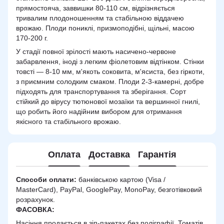
прямостояча, заввишки 80-110 см, відрізняється
тривалим плодоношенням та стабільною віддачею
врожаю. Плоди пониклі, призмоподібні, щільні, масою
170-200 г.
У стадії повної зрілості мають насичено-червоне
забарвлення, іноді з легким фіолетовим відтінком. Стінки
товсті — 8-10 мм, м'якоть соковита, м'ясиста, без гіркоти,
з приємним солодким смаком. Плоди 2-3-камерні, добре
підходять для транспортування та зберігання. Сорт
стійкий до вірусу тютюнової мозаїки та вершинної гнилі,
що робить його надійним вибором для отримання
якісного та стабільного врожаю.
Оплата
Доставка
Гарантія
Способи оплати:
банківською картою (Visa /
MasterCard), PayPal, GooglePay, MonoPay, безготівковий
розрахунок.
ФАСОВКА:
Насіння продається в зіп-пакетах без поліграфії. Томатів