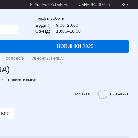
En
Укр
Рус
Pl
Ro
De
Fr
Es
UAH
EUR
USD
PLN
Вхід
Графік роботи:
Будні:
9:00–20:00
Сб-Нд:
10:00–18:00
НОВИНКИ 2025
СОЛОДКИЙ
ЛЕНКІНА (LENKINA)
NA)
12
Написати відгук
Порівняти
В бажання
ться