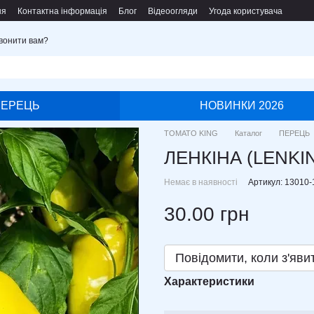
ня
Контактна інформація
Блог
Відеоогляди
Угода користувача
вонити вам?
ПЕРЕЦЬ
НОВИНКИ 2026
TOMATO KING
Каталог
ПЕРЕЦЬ
ЛЕНКІНА (LENKI
Немає в наявності
Артикул: 13010-
30.00 грн
Повідомити, коли з'яви
Характеристики