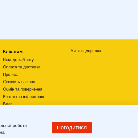
Ми в соцмережах
Клієнтам
Вхід до кабінету
Оплата та доставка
Про нас
Схожість насіння
Обмін та повернення
Контактна інформація
Блог
Відеоогляди
Угода користувача
альної роботи
Мапа сайту
Погодитися
 на