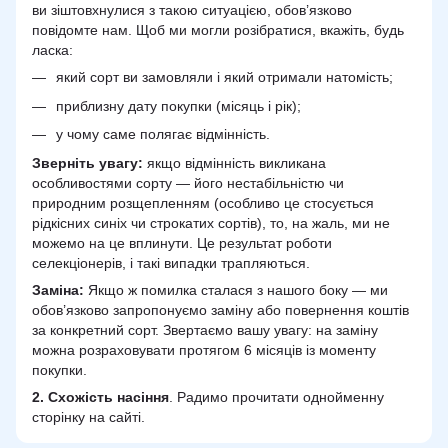
ви зіштовхнулися з такою ситуацією, обов’язково
повідомте нам. Щоб ми могли розібратися, вкажіть, будь
ласка:
який сорт ви замовляли і який отримали натомість;
приблизну дату покупки (місяць і рік);
у чому саме полягає відмінність.
Зверніть увагу:
якщо відмінність викликана
особливостями сорту — його нестабільністю чи
природним розщепленням (особливо це стосується
рідкісних синіх чи строкатих сортів), то, на жаль, ми не
можемо на це вплинути. Це результат роботи
селекціонерів, і такі випадки трапляються.
Заміна:
Якщо ж помилка сталася з нашого боку — ми
обов’язково запропонуємо заміну або повернення коштів
за конкретний сорт. Звертаємо вашу увагу: на заміну
можна розраховувати протягом 6 місяців із моменту
покупки.
2.
Схожість
насіння
. Радимо прочитати однойменну
сторінку на сайті.