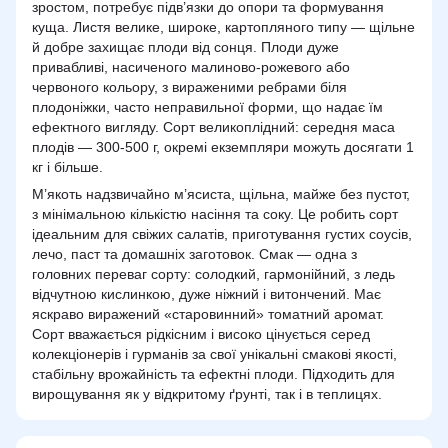
зростом, потребує підв’язки до опори та формування
куща. Листя велике, широке, картопляного типу — щільне
й добре захищає плоди від сонця. Плоди дуже
привабливі, насиченого малиново-рожевого або
червоного кольору, з вираженими ребрами біля
плодоніжки, часто неправильної форми, що надає їм
ефектного вигляду. Сорт великоплідний: середня маса
плодів — 300-500 г, окремі екземпляри можуть досягати 1
кг і більше.
М’якоть надзвичайно м’ясиста, щільна, майже без пустот,
з мінімальною кількістю насіння та соку. Це робить сорт
ідеальним для свіжих салатів, приготування густих соусів,
лечо, паст та домашніх заготовок. Смак — одна з
головних переваг сорту: солодкий, гармонійний, з ледь
відчутною кислинкою, дуже ніжний і витончений. Має
яскраво виражений «старовинний» томатний аромат.
Сорт вважається рідкісним і високо цінується серед
колекціонерів і гурманів за свої унікальні смакові якості,
стабільну врожайність та ефектні плоди. Підходить для
вирощування як у відкритому ґрунті, так і в теплицях.