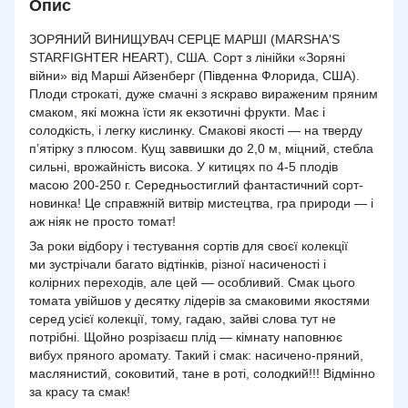
Опис
ЗОРЯНИЙ ВИНИЩУВАЧ СЕРЦЕ МАРШІ (MARSHA'S
STARFIGHTER HEART), США.
Сорт з лінійки «Зоряні
війни» від Марші Айзенберг (Південна Флорида, США).
Плоди строкаті, дуже смачні з яскраво вираженим пряним
смаком, які можна їсти як екзотичні фрукти. Має і
солодкість, і легку кислинку. Смакові якості — на тверду
п’ятірку з плюсом. Кущ заввишки до 2,0 м, міцний, стебла
сильні, врожайність висока. У китицях по 4-5 плодів
масою 200-250 г. Середньостиглий фантастичний сорт-
новинка! Це справжній витвір мистецтва, гра природи — і
аж ніяк не просто томат!
За роки відбору і тестування
сортів
для своєї колекції
ми зустрічали багато відтінків, різної насиченості і
колірних переходів, але цей — особливий. Смак цього
томата увійшов у десятку лідерів за смаковими якостями
серед усієї колекції, тому, гадаю, зайві слова тут не
потрібні. Щойно розрізаєш плід — кімнату наповнює
вибух пряного аромату. Такий і смак: насичено-пряний,
маслянистий, соковитий, тане в роті, солодкий!!! Відмінно
за красу та смак!