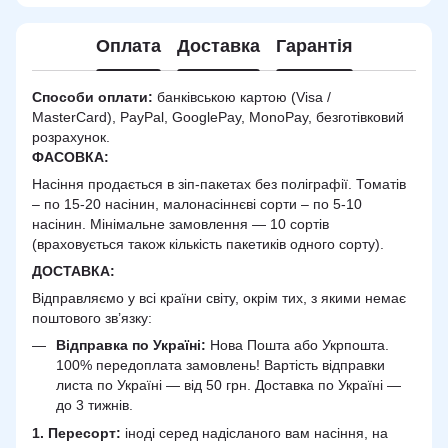
Оплата
Доставка
Гарантія
Способи оплати:
банківською картою (Visa /
MasterCard), PayPal, GooglePay, MonoPay, безготівковий
розрахунок.
ФАСОВКА:
Насіння продається в зіп-пакетах без поліграфії. Томатів
– по 15-20 насінин, малонасіннєві сорти – по 5-10
насінин. Мінімальне замовлення — 10 сортів
(враховується також кількість пакетиків одного сорту).
ДОСТАВКА
:
Відправляємо у всі країни світу, окрім тих, з якими немає
поштового зв’язку:
Відправка по Україні:
Нова Пошта або Укрпошта.
100% передоплата замовлень! Вартість відправки
листа по Україні — від 50 грн. Доставка по Україні —
до 3 тижнів.
1. Пересорт:
іноді серед надісланого вам насіння, на