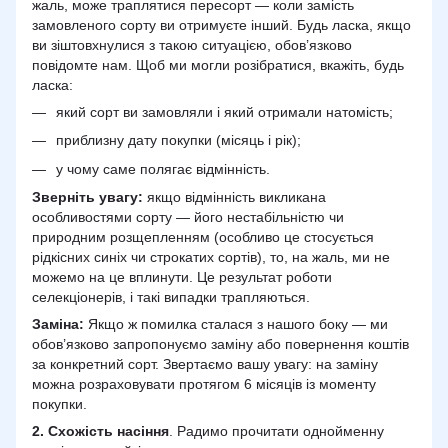
жаль, може траплятися пересорт — коли замість
замовленого сорту ви отримуєте інший. Будь ласка, якщо
ви зіштовхнулися з такою ситуацією, обов’язково
повідомте нам. Щоб ми могли розібратися, вкажіть, будь
ласка:
який сорт ви замовляли і який отримали натомість;
приблизну дату покупки (місяць і рік);
у чому саме полягає відмінність.
Зверніть увагу:
якщо відмінність викликана
особливостями сорту — його нестабільністю чи
природним розщепленням (особливо це стосується
рідкісних синіх чи строкатих сортів), то, на жаль, ми не
можемо на це вплинути. Це результат роботи
селекціонерів, і такі випадки трапляються.
Заміна:
Якщо ж помилка сталася з нашого боку — ми
обов’язково запропонуємо заміну або повернення коштів
за конкретний сорт. Звертаємо вашу увагу: на заміну
можна розраховувати протягом 6 місяців із моменту
покупки.
2.
Схожість
насіння
. Радимо прочитати однойменну