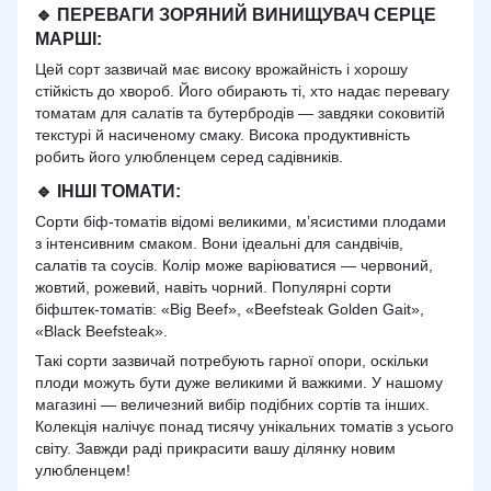
🔹 ПЕРЕВАГИ
ЗОРЯНИЙ ВИНИЩУВАЧ СЕРЦЕ
МАРШІ:
Цей сорт зазвичай має високу врожайність і хорошу
стійкість до хвороб. Його обирають ті, хто надає перевагу
томатам для салатів та бутербродів — завдяки соковитій
текстурі й насиченому смаку. Висока продуктивність
робить його улюбленцем серед садівників.
🔹
ІНШІ ТОМАТИ:
Сорти біф-томатів відомі великими, м’ясистими плодами
з інтенсивним смаком. Вони ідеальні для сандвічів,
салатів та соусів. Колір може варіюватися — червоний,
жовтий, рожевий, навіть чорний. Популярні сорти
біфштек-томатів: «Big Beef», «Beefsteak Golden Gait»,
«Black Beefsteak».
Такі сорти зазвичай потребують гарної опори, оскільки
плоди можуть бути дуже великими й важкими. У нашому
магазині — величезний вибір подібних сортів та інших.
Колекція налічує понад тисячу унікальних томатів з усього
світу. Завжди раді прикрасити вашу ділянку новим
улюбленцем!