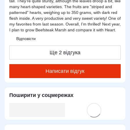
tall. They’re quite sturdy, although the leaves droop a bit, like
many heart-shaped varieties. The fruits are "striped and
patterned" hearts, weighing up to 350 grams, with dark red
flesh inside. A very productive and very sweet variety! One of
my favorites from last season. Overall, I’m thrilled! Next year,
I plan to grow Beefsteak Marsh and compare it with Heart.
Відповісти
Ще 2 відгука
Написати відгук
Поширити у соцмережах