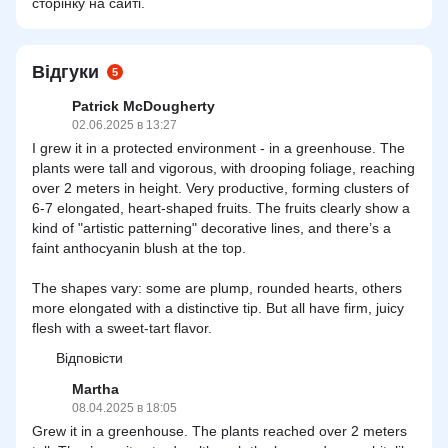
сторінку на сайті.
Відгуки
5
Patrick McDougherty
02.06.2025 в 13:27
I grew it in a protected environment - in a greenhouse. The
plants were tall and vigorous, with drooping foliage, reaching
over 2 meters in height. Very productive, forming clusters of
6-7 elongated, heart-shaped fruits. The fruits clearly show a
kind of "artistic patterning" decorative lines, and there’s a
faint anthocyanin blush at the top.
The shapes vary: some are plump, rounded hearts, others
more elongated with a distinctive tip. But all have firm, juicy
flesh with a sweet-tart flavor.
Відповісти
Martha
08.04.2025 в 18:05
Grew it in a greenhouse. The plants reached over 2 meters