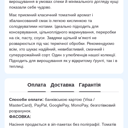
вирощування в умовах спеки й мінімального догляду кущі
показали себе чудово.
Має приємний класичний томатний аромат і
збалансований смак із легкою кислинкою та
солодкуватими нотами. Ідеально підходить для
консервування, цільноплідного маринування, переробки
на сік, пасту, соуси. Завдяки щільній м’якоті не
розварюється під час термічної обробки. Рекомендуємо
всім, хто шукає надійний, невибагливий, смачний і
суперурожайний сорт. Один з улюбленців нашої колекції.
Підходить для вирощування як у відкритому ґрунті, так і в
теплиці.
Оплата
Доставка
Гарантія
Способи оплати:
банківською картою (Visa /
MasterCard), PayPal, GooglePay, MonoPay, безготівковий
розрахунок.
ФАСОВКА:
Насіння продається в зіп-пакетах без поліграфії. Томатів