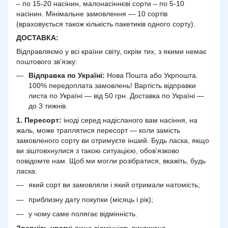
– по 15-20 насінин, малонасіннєві сорти – по 5-10
насінин. Мінімальне замовлення — 10 сортів
(враховується також кількість пакетиків одного сорту).
ДОСТАВКА
:
Відправляємо у всі країни світу, окрім тих, з якими немає
поштового зв’язку:
Відправка по Україні:
Нова Пошта або Укрпошта.
100% передоплата замовлень! Вартість відправки
листа по Україні — від 50 грн. Доставка по Україні —
до 3 тижнів.
1. Пересорт:
іноді серед надісланого вам насіння, на
жаль, може траплятися пересорт — коли замість
замовленого сорту ви отримуєте інший. Будь ласка, якщо
ви зіштовхнулися з такою ситуацією, обов’язково
повідомте нам. Щоб ми могли розібратися, вкажіть, будь
ласка:
який сорт ви замовляли і який отримали натомість;
приблизну дату покупки (місяць і рік);
у чому саме полягає відмінність.