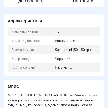
До обраного
Порівняти
Характеристики
Кількість насіння
15
Терміни дозрівання
Ранньостиглі
Розмір томата
Коктейльні (50-150 гр.)
Колір плодів
Червоний
Країна селекції
Німеччина
Опис
МІКРО ГНОМ ІРІС (MICRO DWARF IRIS). Ранньостиглий,
низькорослий, штамбовий сорт, що походить зі старої
східнонімецької селекції, відомої своєю надійністю та