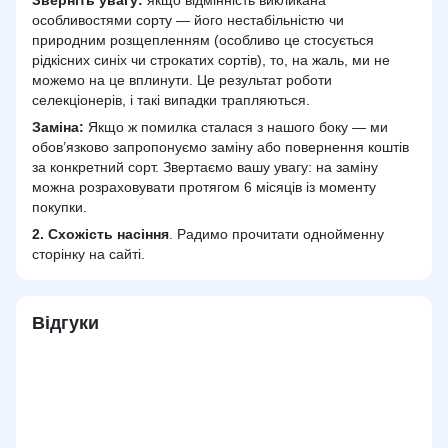
Зверніть увагу:
якщо відмінність викликана
особливостями сорту — його нестабільністю чи
природним розщепленням (особливо це стосується
рідкісних синіх чи строкатих сортів), то, на жаль, ми не
можемо на це вплинути. Це результат роботи
селекціонерів, і такі випадки трапляються.
Заміна:
Якщо ж помилка сталася з нашого боку — ми
обов’язково запропонуємо заміну або повернення коштів
за конкретний сорт. Звертаємо вашу увагу: на заміну
можна розраховувати протягом 6 місяців із моменту
покупки.
2.
Схожість
насіння
. Радимо прочитати однойменну
сторінку на сайті.
Відгуки