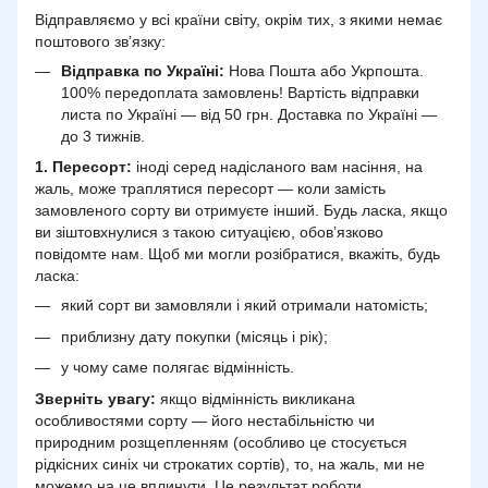
Відправляємо у всі країни світу, окрім тих, з якими немає
поштового зв’язку:
Відправка по Україні:
Нова Пошта або Укрпошта.
100% передоплата замовлень! Вартість відправки
листа по Україні — від 50 грн. Доставка по Україні —
до 3 тижнів.
1. Пересорт:
іноді серед надісланого вам насіння, на
жаль, може траплятися пересорт — коли замість
замовленого сорту ви отримуєте інший. Будь ласка, якщо
ви зіштовхнулися з такою ситуацією, обов’язково
повідомте нам. Щоб ми могли розібратися, вкажіть, будь
ласка:
який сорт ви замовляли і який отримали натомість;
приблизну дату покупки (місяць і рік);
у чому саме полягає відмінність.
Зверніть увагу:
якщо відмінність викликана
особливостями сорту — його нестабільністю чи
природним розщепленням (особливо це стосується
рідкісних синіх чи строкатих сортів), то, на жаль, ми не
можемо на це вплинути. Це результат роботи