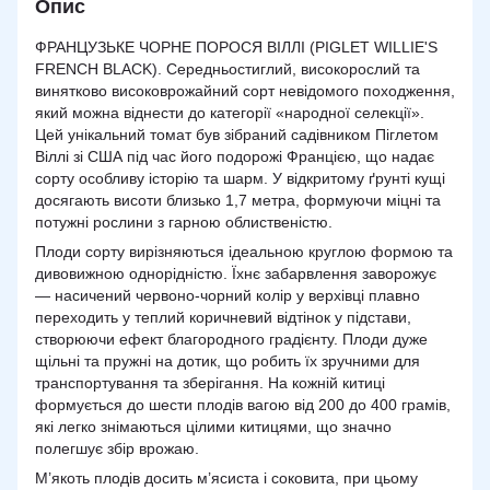
Опис
ФРАНЦУЗЬКЕ ЧОРНЕ ПОРОСЯ ВІЛЛІ (PIGLET WILLIE'S
FRENCH BLACK). Середньостиглий, високорослий та
винятково високоврожайний сорт невідомого походження,
який можна віднести до категорії «народної селекції».
Цей унікальний томат був зібраний садівником Піглетом
Віллі зі США під час його подорожі Францією, що надає
сорту особливу історію та шарм. У відкритому ґрунті кущі
досягають висоти близько 1,7 метра, формуючи міцні та
потужні рослини з гарною облиственістю.
Плоди сорту вирізняються ідеальною круглою формою та
дивовижною однорідністю. Їхнє забарвлення заворожує
— насичений червоно-чорний колір у верхівці плавно
переходить у теплий коричневий відтінок у підстави,
створюючи ефект благородного градієнту. Плоди дуже
щільні та пружні на дотик, що робить їх зручними для
транспортування та зберігання. На кожній китицi
формується до шести плодів вагою від 200 до 400 грамів,
які легко знімаються цілими китицями, що значно
полегшує збір врожаю.
М’якоть плодів досить м’ясиста і соковита, при цьому