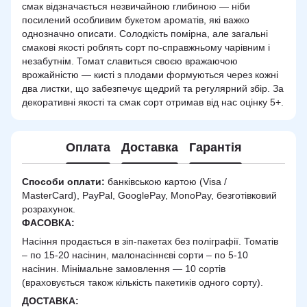
смак відзначається незвичайною глибиною — ніби
посилений особливим букетом ароматів, які важко
однозначно описати. Солодкість помірна, але загальні
смакові якості роблять сорт по-справжньому чарівним і
незабутнім. Томат славиться своєю вражаючою
врожайністю — кисті з плодами формуються через кожні
два листки, що забезпечує щедрий та регулярний збір. За
декоративні якості та смак сорт отримав від нас оцінку 5+.
Оплата
Доставка
Гарантія
Способи оплати:
банківською картою (Visa /
MasterCard), PayPal, GooglePay, MonoPay, безготівковий
розрахунок.
ФАСОВКА:
Насіння продається в зіп-пакетах без поліграфії. Томатів
– по 15-20 насінин, малонасіннєві сорти – по 5-10
насінин. Мінімальне замовлення — 10 сортів
(враховується також кількість пакетиків одного сорту).
ДОСТАВКА
: