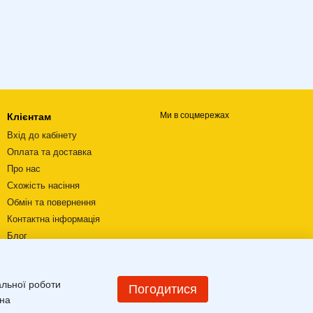
Ми в соцмережах
Клієнтам
Вхід до кабінету
Оплата та доставка
Про нас
Схожість насіння
Обмін та повернення
Контактна інформація
Блог
Відеоогляди
Угода користувача
альної роботи
Мапа сайту
Погодитися
 на