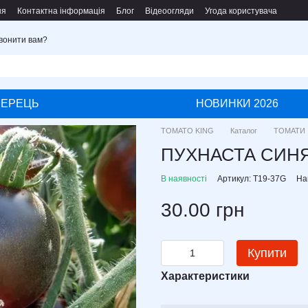
ня
Контактна інформація
Блог
Відеоогляди
Угода користувача
вонити вам?
ПЕРЕЦЬ
НОВИНКИ 2026
TOMATO KING
Каталог
ТОМАТИ
ПУХНАСТА СИНЯ
В наявності
Артикул: T19-37G
На
30.00 грн
Купити
Характеристики