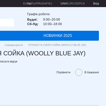
En
Укр
Рус
Pl
Ro
De
Fr
Es
UAH
EUR
USD
PLN
Вхід
Графік роботи:
Будні:
9:00–20:00
Сб-Нд:
10:00–18:00
НОВИНКИ 2025
Середньорослі
ПУХНАСТА СИНЯ СОЙКА (WOOLLY BLUE JAY)
 СОЙКА (WOOLLY BLUE JAY)
писати відгук
Порівняти
В бажання