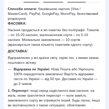
Способи оплати:
банківською картою (Visa /
MasterCard), PayPal, GooglePay, MonoPay, безготівковий
розрахунок.
ФАСОВКА:
Насіння продається в зіп-пакетах без поліграфії. Томатів
– по 15-20 насінин, малонасіннєві сорти – по 5-10
насінин. Мінімальне замовлення — 10 сортів
(враховується також кількість пакетиків одного сорту).
ДОСТАВКА
:
Відправляємо у всі країни світу, окрім тих, з якими немає
поштового зв’язку:
Відправка по Україні:
Нова Пошта або Укрпошта.
100% передоплата замовлень! Вартість відправки
листа по Україні — від 50 грн. Доставка по Україні —
до 3 тижнів.
1. Пересорт:
іноді серед надісланого вам насіння, на
жаль, може траплятися пересорт — коли замість
замовленого сорту ви отримуєте інший. Будь ласка, якщо
ви зіштовхнулися з такою ситуацією, обов’язково