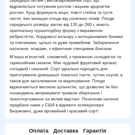
середньостиглий і високоврожайний сорт, що
відрізняється потужним ростом і міцним здоров’ям
рослин. Кущі формують міцні, товсті стебла та густе
листя, яке захищає плоди від сонячних опіків. Плоди
середнього розміру, вагою від 130 до 260 г, мають
оригінальну грушоподібну форму з вираженою
ребристістю, бордового кольору з антоціановими боками
та плечиками, щільні та дуже привабливі. Забарвлення
насичене, яскраве, з ефектним глянцевим блиском.
М’якуш м’ясистий, соковитий, з приємною солодкістю та
гармонійним смаком. Має чудовий фруктовий аромат,
солодкий і смачний. Сорт ідеально підходить для
приготування домашньої томатної пасти, густих соусів, а
також для засолювання та маринування. Плоди
відзначаються високою щільністю, що дозволяє їм без
пошкоджень витримувати тривале зберігання і
транспортування на великі відстані. Початкове насіння
придбане нами у США в відомого колекціонера.
Безумовно, дуже врожайний і красивий сорт!
Оплата
Доставка
Гарантія