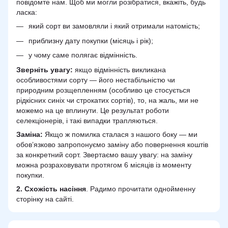
повідомте нам. Щоб ми могли розібратися, вкажіть, будь
ласка:
який сорт ви замовляли і який отримали натомість;
приблизну дату покупки (місяць і рік);
у чому саме полягає відмінність.
Зверніть увагу:
якщо відмінність викликана
особливостями сорту — його нестабільністю чи
природним розщепленням (особливо це стосується
рідкісних синіх чи строкатих сортів), то, на жаль, ми не
можемо на це вплинути. Це результат роботи
селекціонерів, і такі випадки трапляються.
Заміна:
Якщо ж помилка сталася з нашого боку — ми
обов’язково запропонуємо заміну або повернення коштів
за конкретний сорт. Звертаємо вашу увагу: на заміну
можна розраховувати протягом 6 місяців із моменту
покупки.
2.
Схожість
насіння
. Радимо прочитати однойменну
сторінку на сайті.