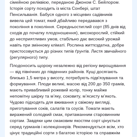
сімейною реліквією, переданою Джоном С. Бейлором.
Історія сорту походить із міста Сонбері, штат
Пенсильванія
. Бабуся одного з місцевих садівників
вивела цей томат, який дбайливо передавався з
покоління в покоління. Середньостиглий сорт (85 днів від
сходів до початку плодоношення), високорослий, стійкий
до несприятливих умов, стабільно дає високий урожай
навіть при змінному кліматі. Рослина життєздатна, добре
пристосовується до різних типів ґрунтів. Листя звичайного
(регулярного) типу.
Плодоносить щороку незалежно від регіону вирощування
— від північних до південних районів. Кущі досягають
близько 1,5 метра у висоту, потребують підв'язування та
формування. Плоди великі, масою від 200 до 350 грамів,
мають привабливий рожевий колір, тонку майже
непомітну шкірку та м’яку, соковиту, м’ясисту м’якоть.
Чудово підходять для вживання у свіжому вигляді,
приготування соків, салатів та соусів. Томати мають
виражений солодкий смак, притаманним старовинним
сортам. Завдяки цим смаковим якостям сорт цінується
серед гурманів і колекціонерів. Рекомендується всім, хто
цінує традиційні сорти з багатою історією та справжнім