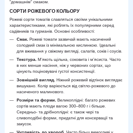
"домашнім" смаком.
СОРТИ РОЖЕВОГО КОЛЬОРУ
Рожеві сорти томатів славляться своїми унікальними
характеристиками, які роблять їх популярними серед
садівників та гурманів. Основні особливості:
Смак.
Рожеві томати зазвичай мають насичений
солодкий смак із мінімальною кислинкою. Ідеальні
для вживання у свіжому вигляді, салатів, соків і соусів.
Текстура.
М’якоть щільна, соковита і м’ясиста. Часто
в них менше насіння, ніж у червоних сортах, що
цінують поціновувачі густої консистенції.
Зовнішній вигляд.
Ніжний рожевий відтінок виглядає
вишукано. Колір варіюється від світло-рожевого до
насиченого малинового.
Розміри та форми.
Великоплідні: багато рожевих
сортів мають плоди вагою 300–800 г і більше.
Середньо- та дрібноплідні: є також чері та
сливоподібні форми, придатні для консервації та
закусок.
Чутливість до хвороб.
Часто більш вимогливі у