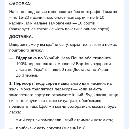
ФАСОВКА:
Насіння продається в зіп-пакетах без поліграфії. Томатів
– по 15-20 насінин, малонасіннєві сорти – по 5-10
насінин. Мінімальне замовлення — 10 сортів
(враховується також кількість пакетиків одного сорту).
ДОСТАВКА
:
Відправляємо у всі країни світу, окрім тих, з якими немає
поштового зв’язку:
Відправка по Україні:
Нова Пошта або Укрпошта.
100% передоплата замовлень! Вартість відправки
листа по Україні — від 50 грн. Доставка по Україні —
до 3 тижнів.
1. Пересорт:
іноді серед надісланого вам насіння, на
жаль, може траплятися пересорт — коли замість
замовленого сорту ви отримуєте інший. Будь ласка, якщо
ви зіштовхнулися з такою ситуацією, обов’язково
повідомте нам. Щоб ми могли розібратися, вкажіть, будь
ласка:
який сорт ви замовляли і який отримали натомість;
приблизну дату покупки (місяць і рік);