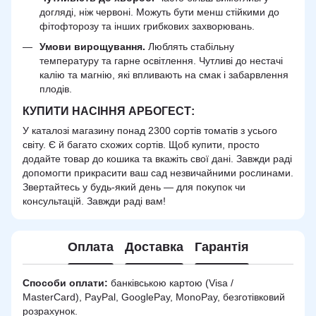
догляді, ніж червоні. Можуть бути менш стійкими до
фітофторозу та інших грибкових захворювань.
Умови вирощування.
Люблять стабільну
температуру та гарне освітлення. Чутливі до нестачі
калію та магнію, які впливають на смак і забарвлення
плодів.
КУПИТИ НАСІННЯ АРБОГЕСТ:
У каталозі магазину понад 2300 сортів томатів з усього
світу. Є й багато схожих сортів. Щоб купити, просто
додайте товар до кошика та вкажіть свої дані. Завжди раді
допомогти прикрасити ваш сад незвичайними рослинами.
Звертайтесь у будь-який день — для покупок чи
консультацій. Завжди раді вам!
Оплата
Доставка
Гарантія
Способи оплати:
банківською картою (Visa /
MasterCard), PayPal, GooglePay, MonoPay, безготівковий
розрахунок.