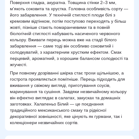
Поверхня гладка, акуратна. Товщина стінки 2–3 мм,
м'якоть соковита та хрустка. Головна особливість сорту —
його забарвлення. У технічній стиглості плоди білі з
кремовим відтінком, потім поступово переходять у більш
жовті, пізніше стають помаранчевими та в повній
біологічній стиглості набувають насиченого червоного
кольору. Вживати перець можна вже на стадії білого
забарвлення — саме тоді він особливо соковитий і
солодкуватий, з характерним хрустким ефектом. Смак
перцевий, ароматний, з хорошим балансом солодкості та
жгучесті.
При повному дозріванні шкірка стає трохи щільнішою, а
гострота проявляється помітніше. Перець підходить для
вживання у свіжому вигляді, приготування соусів,
маринування та сушіння. Завдяки незвичайному кольору
він ефектно виглядає в салатах, закусках та домашніх
заготовках. Халапеньо Білий — це поєднання
традиційного мексиканського смаку та рідкісної
декоративної зовнішності, яке цінують як гурмани, так і
колекціонери незвичайних сортів.