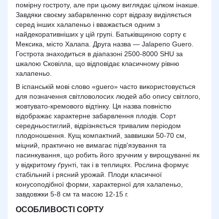
помірну гостроту, але при цьому виглядає цілком інакше.
Завдяки своєму забарвленню сорт відразу виділяється
серед інших халапеньо і вважається одним з
найдекоративніших у цій групі. Батьківщиною сорту є
Мексика, місто Халапа. Друга назва — Jalapeno Guero.
Гострота знаходиться в діапазоні 2500-8000 SHU за
шкалою Сковілла, що відповідає класичному рівню
халапеньо.
В іспанській мові слово «guero» часто використовується
для позначення світловолосих людей або опису світлого,
жовтувато-кремового відтінку. Ця назва повністю
відображає характерне забарвлення плодів. Сорт
середньостиглий, відрізняється тривалим періодом
плодоношення. Кущ компактний, заввишки 50-70 см,
міцний, практично не вимагає підв'язування та
пасинкування, що робить його зручним у вирощуванні як
у відкритому ґрунті, так і в теплицях. Рослина формує
стабільний і рясний урожай. Плоди класичної
конусоподібної форми, характерної для халапеньо,
завдовжки 5-8 см та масою 12-15 г.
ОСОБЛИВОСТІ СОРТУ