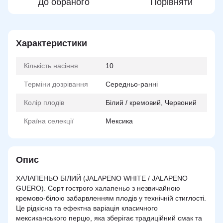
До обраного
Порівняти
Характеристики
Кількість насіння
10
Терміни дозрівання
Середньо-ранні
Колір плодів
Білий / кремовий, Червоний
Країна селекції
Мексика
Опис
ХАЛАПЕНЬО БІЛИЙ (JALAPENO WHITE / JALAPENO
GUERO). Сорт гострого халапеньо з незвичайною
кремово-білою забарвленням плодів у технічній стиглості.
Це рідкісна та ефектна варіація класичного
мексиканського перцю, яка зберігає традиційний смак та