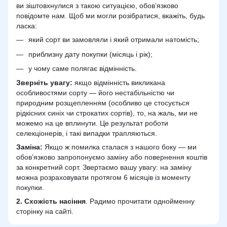
ви зіштовхнулися з такою ситуацією, обов’язково
повідомте нам. Щоб ми могли розібратися, вкажіть, будь
ласка:
який сорт ви замовляли і який отримали натомість;
приблизну дату покупки (місяць і рік);
у чому саме полягає відмінність.
Зверніть увагу:
якщо відмінність викликана
особливостями сорту — його нестабільністю чи
природним розщепленням (особливо це стосується
рідкісних синіх чи строкатих сортів), то, на жаль, ми не
можемо на це вплинути. Це результат роботи
селекціонерів, і такі випадки трапляються.
Заміна:
Якщо ж помилка сталася з нашого боку — ми
обов’язково запропонуємо заміну або повернення коштів
за конкретний сорт. Звертаємо вашу увагу: на заміну
можна розраховувати протягом 6 місяців із моменту
покупки.
2.
Схожість
насіння
. Радимо прочитати однойменну
сторінку на сайті.