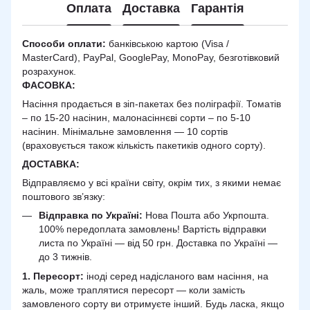
Оплата
Доставка
Гарантія
Способи оплати:
банківською картою (Visa /
MasterCard), PayPal, GooglePay, MonoPay, безготівковий
розрахунок.
ФАСОВКА:
Насіння продається в зіп-пакетах без поліграфії. Томатів
– по 15-20 насінин, малонасіннєві сорти – по 5-10
насінин. Мінімальне замовлення — 10 сортів
(враховується також кількість пакетиків одного сорту).
ДОСТАВКА
:
Відправляємо у всі країни світу, окрім тих, з якими немає
поштового зв’язку:
Відправка по Україні:
Нова Пошта або Укрпошта.
100% передоплата замовлень! Вартість відправки
листа по Україні — від 50 грн. Доставка по Україні —
до 3 тижнів.
1. Пересорт:
іноді серед надісланого вам насіння, на
жаль, може траплятися пересорт — коли замість
замовленого сорту ви отримуєте інший. Будь ласка, якщо